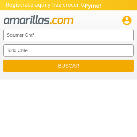
Regístrate aquí y haz crecer tu
Pyme!
Emprendimiento!
