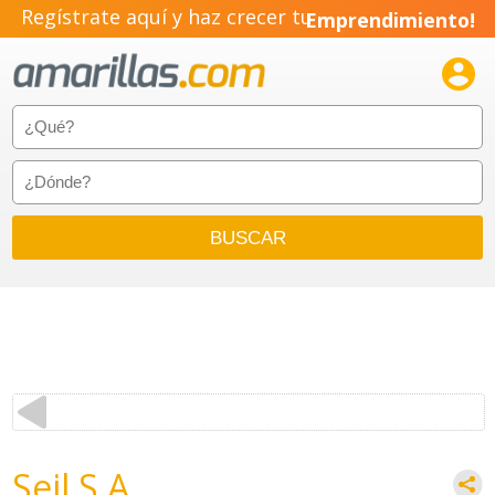
Regístrate aquí y haz crecer tu
Emprendimiento!

Seil S.A.