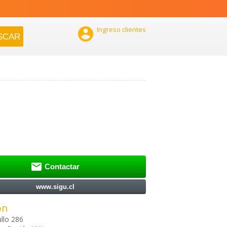

Ingreso clientes

Contactar
www.sigu.cl
ón
llo 286