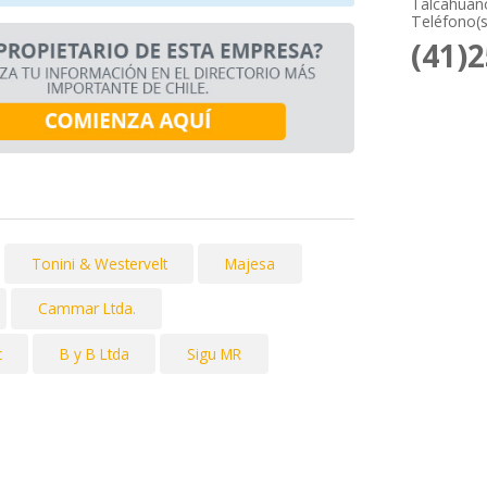
Talcahuano
Teléfono(s
(41)
Tonini & Westervelt
Majesa
Cammar Ltda.
c
B y B Ltda
Sigu MR