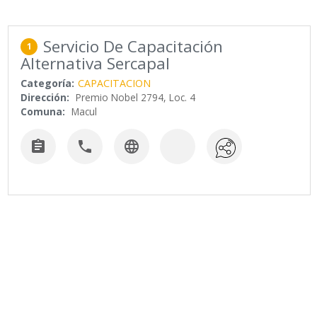
Servicio De Capacitación
1
Alternativa Sercapal
Categoría:
CAPACITACION
Dirección:
Premio Nobel 2794, Loc. 4
Comuna:
Macul


