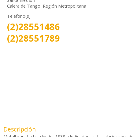
Santa Inés s/n
Calera de Tango, Región Metropolitana
Teléfono(s):
(2)28551486
(2)28551789
Descripción
Metalbras Ltda. desde 1988 dedicados a la fabricación de