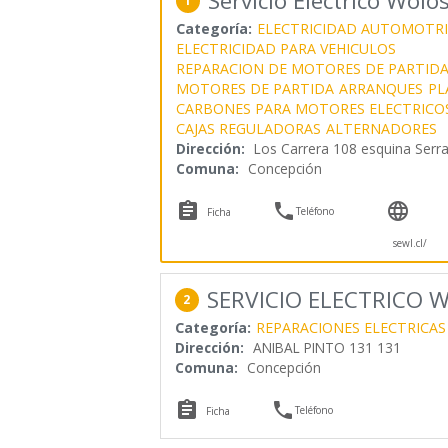
Servicio Eléctrico Wolo
1
Categoría:
ELECTRICIDAD AUTOMOTRI
ELECTRICIDAD PARA VEHICULOS
REPARACION DE MOTORES DE PARTIDA
MOTORES DE PARTIDA
ARRANQUES
PL
CARBONES PARA MOTORES ELECTRICO
CAJAS REGULADORAS
ALTERNADORES
Dirección:
Los Carrera 108 esquina Serr
Comuna:
Concepción



Teléfono
Ficha
sewl.cl/
SERVICIO ELECTRICO 
2
Categoría:
REPARACIONES ELECTRICAS
Dirección:
ANIBAL PINTO 131 131
Comuna:
Concepción


Teléfono
Ficha