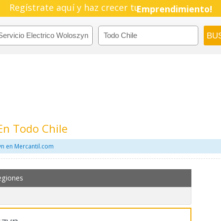
Regístrate aquí y haz crecer tu
Pyme!
Emprendimiento!
 En Todo Chile
yn en Mercantil.com
egiones