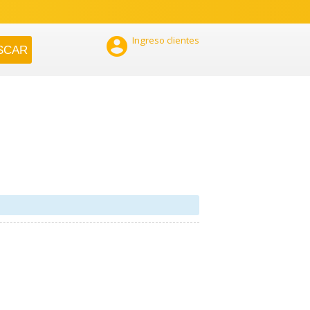

Ingreso clientes