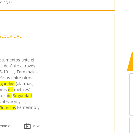
curity.cl/
SEGURIDAD
cumentos ante el
 de Chile a través
10. ... , Terminales
icios entre otros.
(alarmas,
guridad
ores
metales) .
de
ctos
de
Seguridad
onfección y ... ,
Femenino y
Guardias

chile.cl
Vídeo