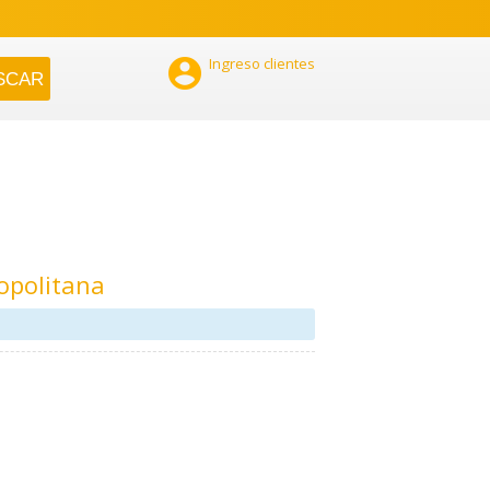

Ingreso clientes
opolitana