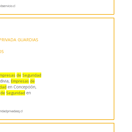
servicio.cl
PRIVADA
GUARDIAS
OS
mpresas
de
Seguridad
divia,
Empresas
de
en Concepción,
idad
en
de
Seguridad
idadprivadasq.cl