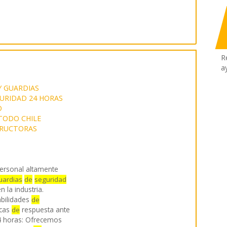
R
a
Y GUARDIAS
URIDAD 24 HORAS
O
TODO CHILE
TRUCTORAS
ersonal altamente
uardias
de
seguridad
 la industria.
bilidades
de
icas
respuesta ante
de
24 horas: Ofrecemos