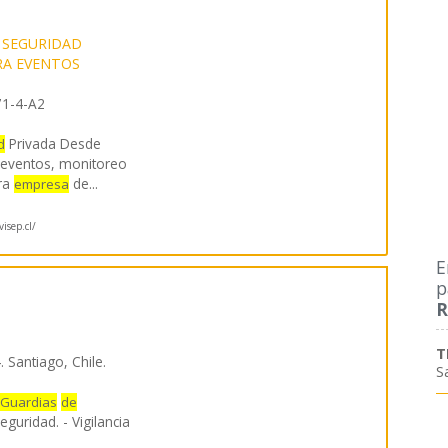
 SEGURIDAD
RA EVENTOS
1-4-A2
Privada Desde
d
eventos, monitoreo
tra
de
...
empresa
visep.cl/
E
p
R
T
 Santiago, Chile.
S
Guardias
de
eguridad. - Vigilancia