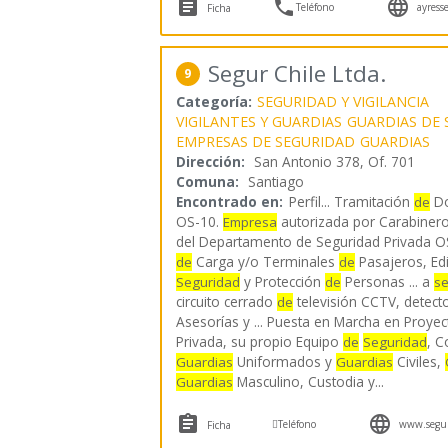



Teléfono
ayresse
Ficha
Segur Chile Ltda.
9
Categoría:
SEGURIDAD Y VIGILANCIA
VIGILANTES Y GUARDIAS
GUARDIAS DE 
EMPRESAS DE SEGURIDAD
GUARDIAS
Dirección:
San Antonio 378, Of. 701
Comuna:
Santiago
Encontrado en:
Perfil...
Tramitación
Do
de
OS-10.
autorizada por Carabineros
Empresa
del Departamento de Seguridad Privada OS-
Carga y/o Terminales
Pasajeros, Edif
de
de
y Protección
Personas ... a
Seguridad
de
se
circuito cerrado
televisión CCTV, detect
de
Asesorías y ... Puesta en Marcha en Proye
Privada, su propio Equipo
, C
de
Seguridad
Uniformados y
Civiles,
Guardias
Guardias
Masculino, Custodia y
...
Guardias



Teléfono
www.segur
Ficha