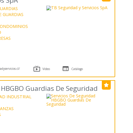
os SpA
GUARDIAS
E GUARDIAS
CONDOMINIOS
O
RESAS


dyservicios.cl/
Vídeo
Catálogo
d HBGBO Guardias De Seguridad
AD INDUSTRIAL
DANZAS
S