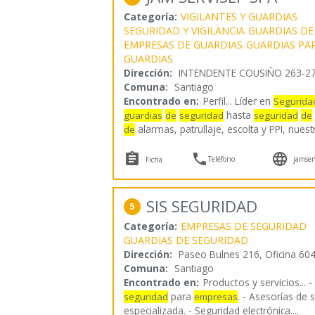
Categoría:
VIGILANTES Y GUARDIAS
SEGURIDAD Y VIGILANCIA
GUARDIAS DE
EMPRESAS DE GUARDIAS
GUARDIAS PA
GUARDIAS
Dirección:
INTENDENTE COUSIÑO 263-27
Comuna:
Santiago
Encontrado en:
Perfil...
Líder en
Segurida
hasta
guardias
de
seguridad
seguridad
de
alarmas, patrullaje, escolta y PPI, nues
de



Teléfono
jamser
Ficha
SIS SEGURIDAD
5
Categoría:
EMPRESAS DE SEGURIDAD
GUARDIAS DE SEGURIDAD
Dirección:
Paseo Bulnes 216, Oficina 604.
Comuna:
Santiago
Encontrado en:
Productos y servicios...
-
para
. - Asesorías de s
seguridad
empresas
especializada. - Seguridad electrónica.
...