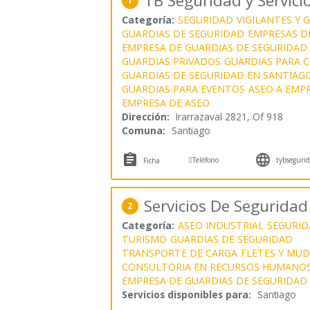
TB Seguridad y Servici
1
Categoría:
SEGURIDAD
VIGILANTES Y 
GUARDIAS DE SEGURIDAD
EMPRESAS D
EMPRESA DE GUARDIAS DE SEGURIDAD
GUARDIAS PRIVADOS
GUARDIAS PARA 
GUARDIAS DE SEGURIDAD EN SANTIAG
GUARDIAS PARA EVENTOS
ASEO A EMP
EMPRESA DE ASEO
Dirección:
Irarrazaval 2821, Of 918
Comuna:
Santiago



Teléfono
tybsegurida
Ficha
Servicios De Segurida
2
Categoría:
ASEO INDUSTRIAL
SEGURID
TURISMO
GUARDIAS DE SEGURIDAD
TRANSPORTE DE CARGA
FLETES Y MU
CONSULTORIA EN RECURSOS HUMANO
EMPRESA DE GUARDIAS DE SEGURIDAD
Servicios disponibles para:
Santiago