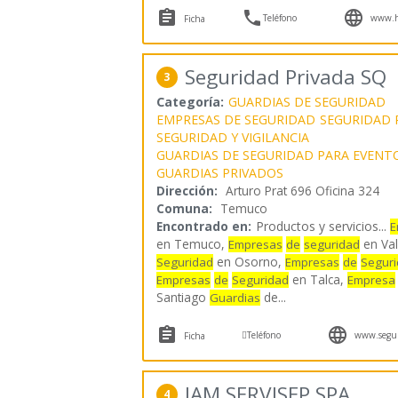



Teléfono
www.hb
Ficha
Seguridad Privada SQ
3
Categoría:
GUARDIAS DE SEGURIDAD
EMPRESAS DE SEGURIDAD
SEGURIDAD 
SEGURIDAD Y VIGILANCIA
GUARDIAS DE SEGURIDAD PARA EVENT
GUARDIAS PRIVADOS
Dirección:
Arturo Prat 696 Oficina 324
Comuna:
Temuco
Encontrado en:
Productos y servicios...
E
en Temuco,
en Val
Empresas
de
seguridad
en Osorno,
Seguridad
Empresas
de
Segur
en Talca,
Empresas
de
Seguridad
Empresa
Santiago
de
...
Guardias



Teléfono
www.segur
Ficha
JAM SERVISEP SPA
4