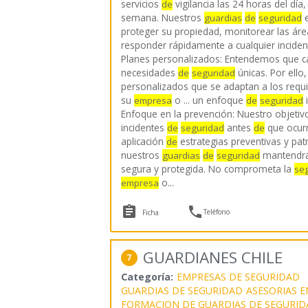
servicios
vigilancia las 24 horas del día,
de
semana. Nuestros
e
guardias
de
seguridad
proteger su propiedad, monitorear las ár
responder rápidamente a cualquier incide
Planes personalizados: Entendemos que cad
necesidades
únicas. Por ello
de
seguridad
personalizados que se adaptan a los requi
su
o ... un enfoque
i
empresa
de
seguridad
Enfoque en la prevención: Nuestro objetivo
incidentes
antes
que ocurr
de
seguridad
de
aplicación
estrategias preventivas y patr
de
nuestros
mantendrá
guardias
de
seguridad
segura y protegida. No comprometa la
se
o
...
empresa


Teléfono
Ficha
GUARDIANES CHILE
7
Categoría:
EMPRESAS DE SEGURIDAD
GUARDIAS DE SEGURIDAD
ASESORIAS 
FORMACION DE GUARDIAS DE SEGURID