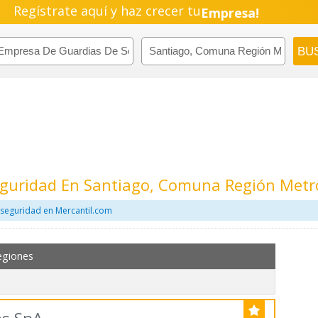
Regístrate aquí y haz crecer tu
Empresa!
Negocio!
Pyme!
Emprendimiento!
guridad En Santiago, Comuna Región Metr
seguridad en Mercantil.com
egiones