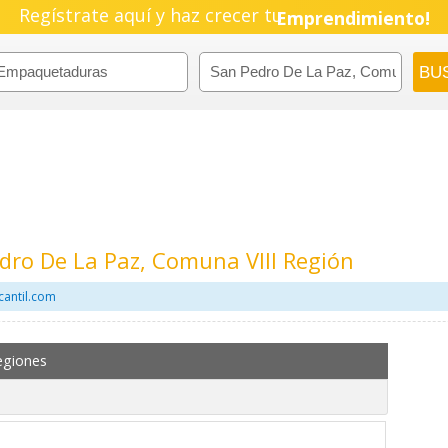
Regístrate aquí y haz crecer tu
Pyme!
Emprendimiento!
ro De La Paz, Comuna VIII Región
antil.com
egiones