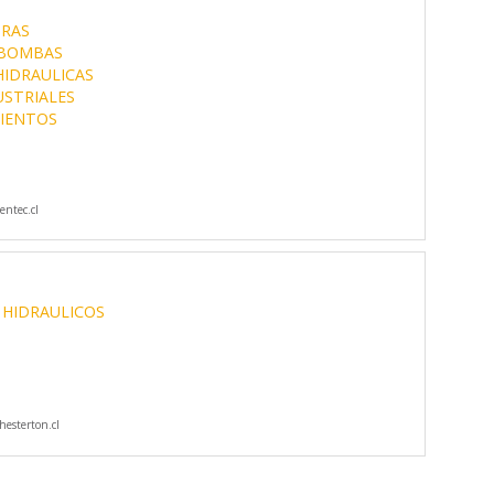
RAS
BOMBAS
IDRAULICAS
USTRIALES
MIENTOS
ntec.cl
 HIDRAULICOS
esterton.cl