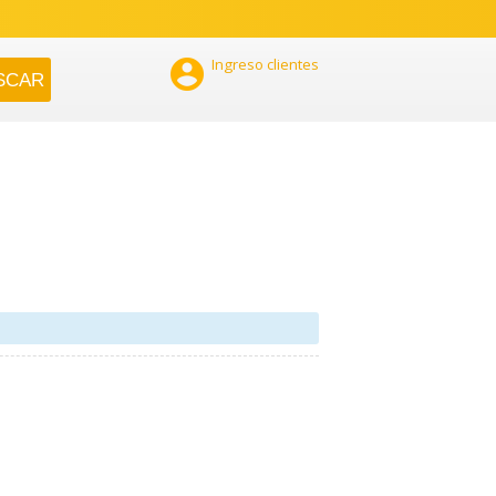

Ingreso clientes