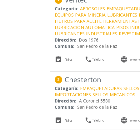
Categoría:
AEROSOLES
EMPAQUETADU
EQUIPOS PARA MINERIA
LUBRICANTES
FILTROS PARA ACEITE
HERRAMIENTAS H
LUBRICACION AUTOMATICA
PISOS IND
LUBRICANTES INDUSTRIALES
REVESTI
Dirección:
Dos 1976
Comuna:
San Pedro de la Paz



Teléfono
www.ve
Ficha
Chesterton
2
Categoría:
EMPAQUETADURAS
SELLOS
IMPORTACIONES
SELLOS MECANICOS
Dirección:
A Coronel 5580
Comuna:
San Pedro de la Paz



Teléfono
www.ch
Ficha