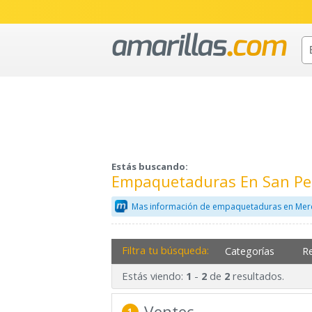
Estás buscando:
Empaquetaduras En San Ped
Mas información de empaquetaduras en Merc
Filtra tu búsqueda:
Categorías
R
Estás viendo:
-
de
resultados.
1
2
2
Ventec
1