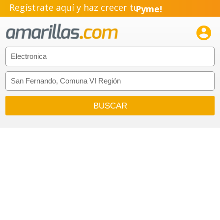
Regístrate aquí y haz crecer tu
Pyme!
Emprendimiento!
