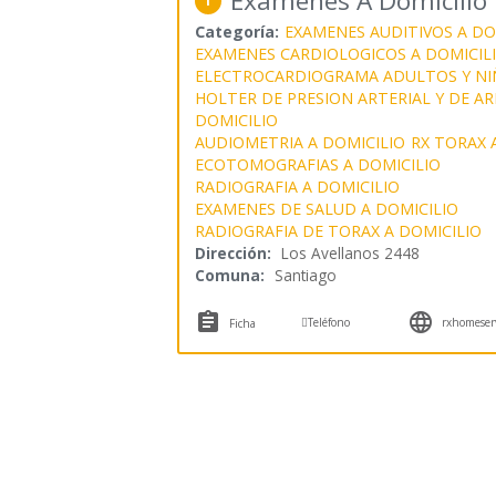
Exámenes A Domicilio 
1
Categoría:
EXAMENES AUDITIVOS A DO
EXAMENES CARDIOLOGICOS A DOMICIL
ELECTROCARDIOGRAMA ADULTOS Y NIÑ
HOLTER DE PRESION ARTERIAL Y DE AR
DOMICILIO
AUDIOMETRIA A DOMICILIO
RX TORAX 
ECOTOMOGRAFIAS A DOMICILIO
RADIOGRAFIA A DOMICILIO
EXAMENES DE SALUD A DOMICILIO
RADIOGRAFIA DE TORAX A DOMICILIO
Dirección:
Los Avellanos 2448
Comuna:
Santiago



Teléfono
rxhomeserv
Ficha