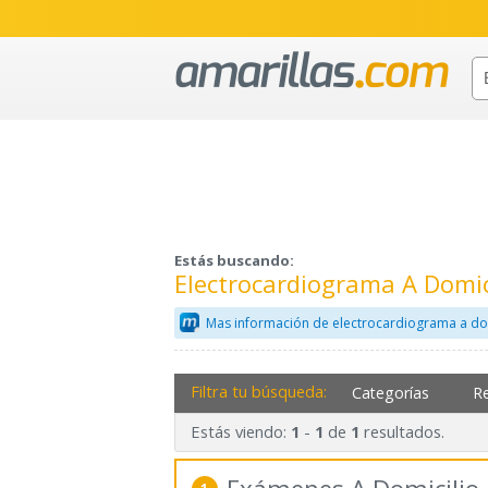
Estás buscando:
Electrocardiograma A Domi
Mas información de electrocardiograma a dom
Filtra tu búsqueda:
Categorías
R
Estás viendo:
-
de
resultados.
1
1
1