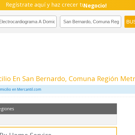
Empresa!
Regístrate aquí y haz crecer tu
Negocio!
Pyme!
Emprendimiento!
cilio En San Bernardo, Comuna Región Met
icilio en Mercantil.com
egiones