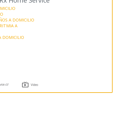
Rx Home Service
MICILIO
IO
OS A DOMICILIO
RITMIA A
A DOMICILIO

ice.cl/
Vídeo