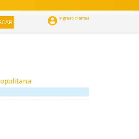

Ingreso clientes
ropolitana