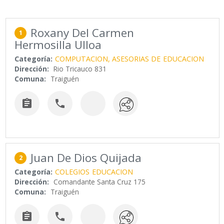
Roxany Del Carmen
1
Hermosilla Ulloa
Categoría:
COMPUTACION, ASESORIAS DE
EDUCACION
Dirección:
Rio Tricauco 831
Comuna:
Traiguén


Juan De Dios Quijada
2
Categoría:
COLEGIOS
EDUCACION
Dirección:
Comandante Santa Cruz 175
Comuna:
Traiguén

