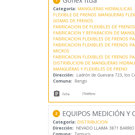
Goflex ltda
1
Categoría:
MANGUERAS HIDRAULICAS
FLEXIBLE DE FRENOS
MANGUERAS FLEX
GOMAS DE FRENOS
FABRICACION DE FLEXIBLES DE FRENOS
FABRICACION Y REPARACION DE MANG
FABRICACION FLEXIBLES DE FRENOS P
FABRICACION FLEXIBLES DE FRENOS P
MICROS
FABRICACION FLEXIBLES DE FRENOS P
DISTRIBUCION DE MANGUERAS HIDRAU
MANGUERAS Y FLEXIBLES DE FRENO
Dirección:
Ladrón de Guevara 723, los C
Comuna:
Rengo


Teléfono
Ficha
EQUIPOS MEDICIÓN Y 
2
Categoría:
DISTRIBUCION
Dirección:
NEVADO LLAIMA 3871 BARRIO
Comuna:
Temuco