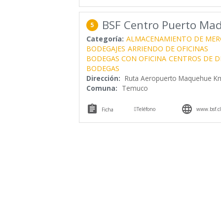
BSF Centro Puerto Ma
5
Categoría:
ALMACENAMIENTO DE MER
BODEGAJES
ARRIENDO DE OFICINAS
BODEGAS CON OFICINA
CENTROS DE D
BODEGAS
Dirección:
Ruta Aeropuerto Maquehue Km
Comuna:
Temuco



Teléfono
www.bsf.cl
Ficha