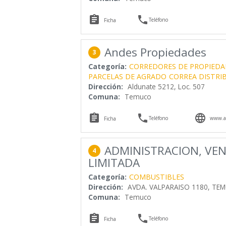


Teléfono
Ficha
Andes Propiedades
3
Categoría:
CORREDORES DE PROPIEDA
PARCELAS DE AGRADO
CORREA DISTRI
Dirección:
Aldunate 5212, Loc. 507
Comuna:
Temuco



Teléfono
www.an
Ficha
ADMINISTRACION, VEN
4
LIMITADA
Categoría:
COMBUSTIBLES
Dirección:
AVDA. VALPARAISO 1180, TE
Comuna:
Temuco


Teléfono
Ficha