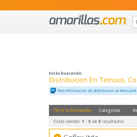
Estás buscando:
Distribucion En Temuco, C
Mas información de distribucion en Mercanti
Filtra tu búsqueda:
Categorías
R
Estás viendo:
-
de
resultados.
1
5
5