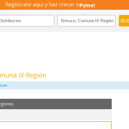
Regístrate aquí y haz crecer tu
Negocio!
Pyme!
Emprendimiento!
omuna IX Región
l.com
egiones