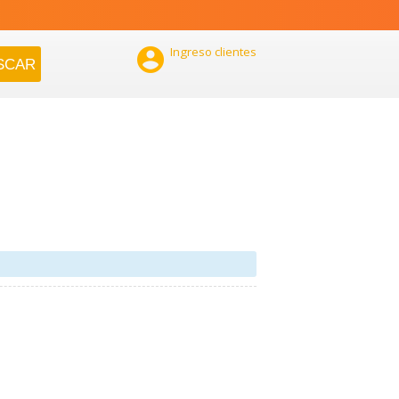

Ingreso clientes