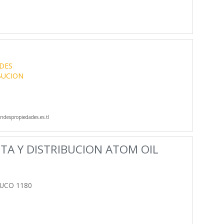
DES
BUCION
despropiedades.es.tl
TA Y DISTRIBUCION ATOM OIL
MUCO 1180