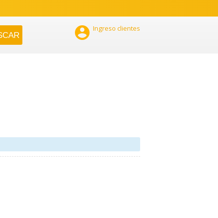

Ingreso clientes