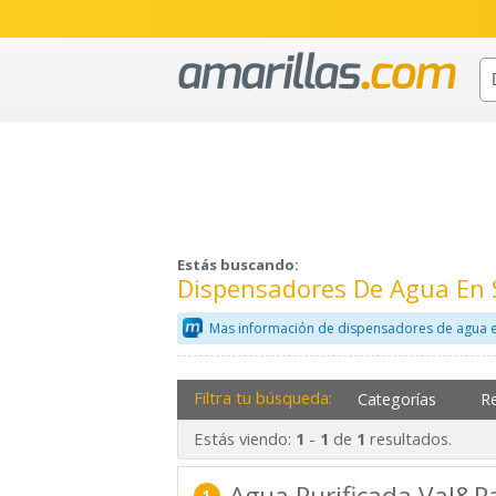
Estás buscando:
Dispensadores De Agua En 
Mas información de dispensadores de agua e
Filtra tu búsqueda:
Categorías
R
Estás viendo:
-
de
resultados.
1
1
1
Agua Purificada Val&P
1