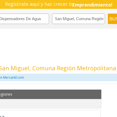
Regístrate aquí y haz crecer tu
Emprendimiento!
San Miguel, Comuna Región Metropolitana
n Mercantil.com
egiones
az