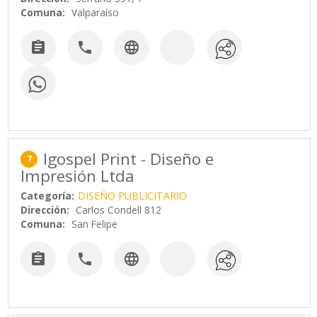
Comuna:
Valparaíso



Igospel Print - Diseño e
7
Impresión Ltda
Categoría:
DISEÑO PUBLICITARIO
Dirección:
Carlos Condell 812
Comuna:
San Felipe


