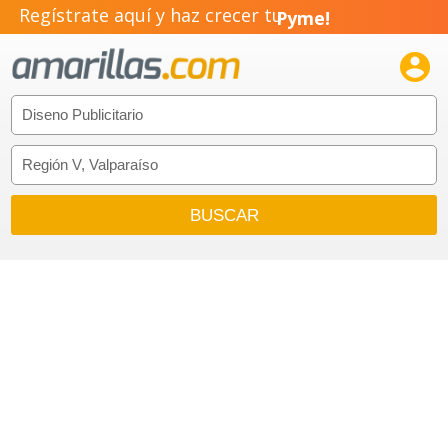
Regístrate aquí y haz crecer tu
Pyme!
Emprendimiento!
