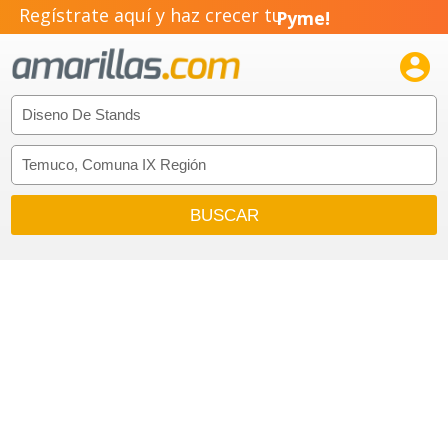
Regístrate aquí y haz crecer tu
Pyme!
Emprendimiento!
