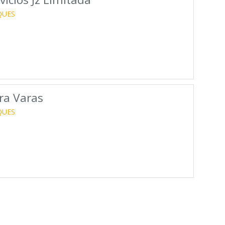
QUES
ra Varas
QUES