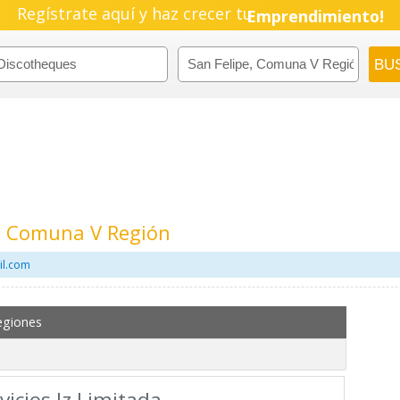
Regístrate aquí y haz crecer tu
Emprendimiento!
e, Comuna V Región
il.com
egiones
vicios Jz Limitada