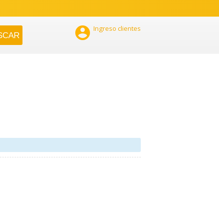

Ingreso clientes