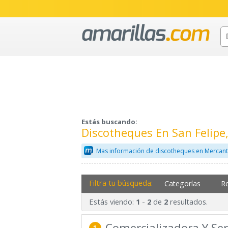
Estás buscando:
Discotheques En San Felip
Mas información de discotheques en Mercant
Filtra tu búsqueda:
Categorías
R
Estás viendo:
-
de
resultados.
1
2
2
Comercializadora Y Ser
1