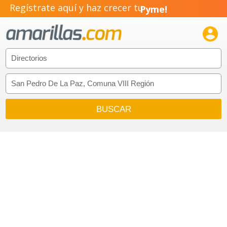
Regístrate aquí y haz crecer tu
Pyme!
Emprendimiento!
