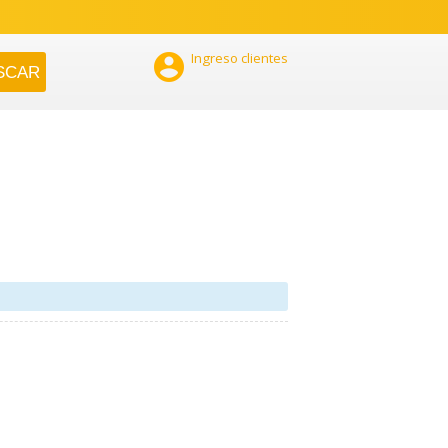

Ingreso clientes