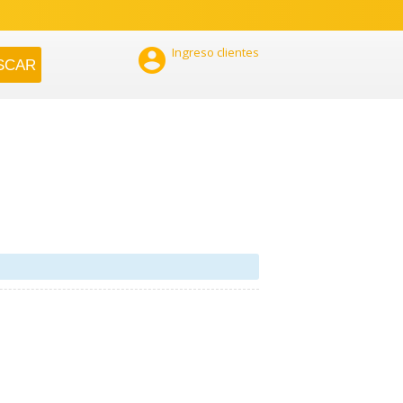

Ingreso clientes