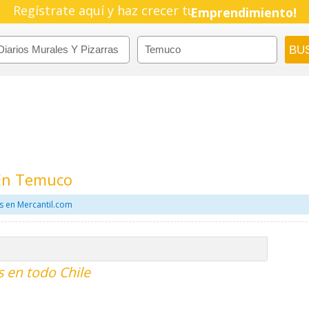
Regístrate aquí y haz crecer tu
Emprendimiento!
 En Temuco
s en Mercantil.com
s en todo Chile