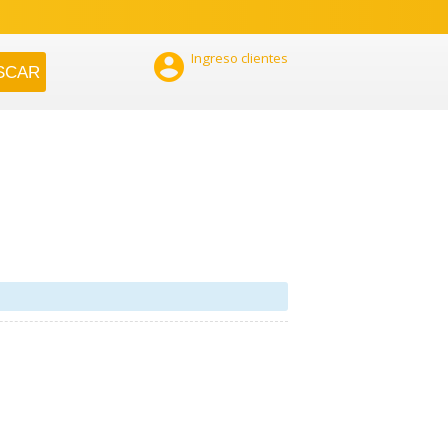

Ingreso clientes