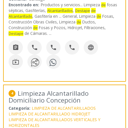
Encontrado en:
Productos y servicios...
Limpieza
fosas
de
sépticas, Gasfiterías,
,
Alcantarillados
Destape
de
, Gasfitería en ... General, Limpieza
Fosas,
Alcantarillado
de
Construcción Obras Civiles, Limpieza
Ductos,
de
Construcción
Fosas y Pozos, Hidrojet, Filtraciones,
de
de Cámaras.
...
Destape






Limpieza Alcantarillado
4
Domiciliario Concepción
Categoría:
LIMPIEZA DE ALCANTARILLADOS
LIMPIEZA DE ALCANTARILLADO HIDROJET
LIMPIEZA DE ALCANTARILLADOS VERTICALES Y
HORIZONTALES