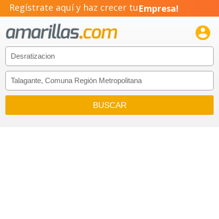
Regístrate aquí y haz crecer tu
Empresa!
Negocio!

Pyme!
Emprendimiento!