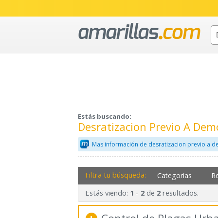
Estás buscando:
Desratizacion Previo A Dem
Mas información de desratizacion previo a d
Filtra tu búsqueda:
Categorías
R
Estás viendo:
-
de
resultados.
1
2
2