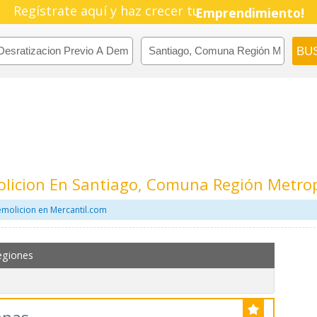
Regístrate aquí y haz crecer tu
Pyme!
Emprendimiento!
olicion En Santiago, Comuna Región Metro
emolicion en Mercantil.com
egiones