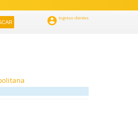

Ingreso clientes
politana