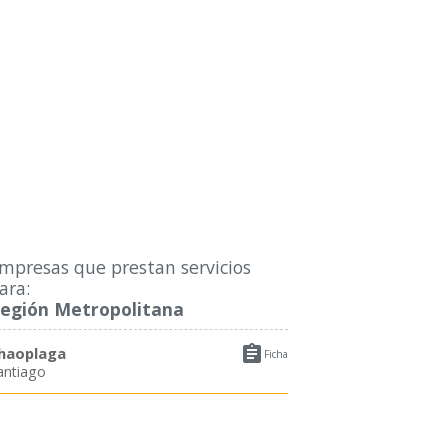
mpresas que prestan servicios
ara:
egión Metropolitana

haoplaga
Ficha
antiago