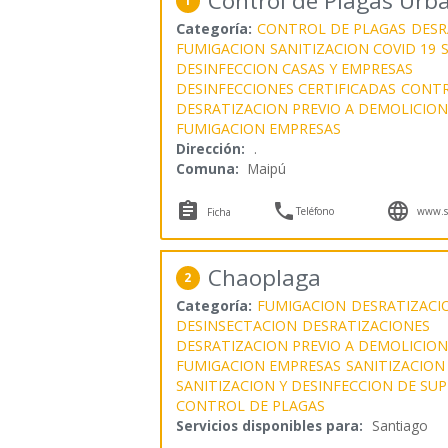
Control de Plagas Urb
1
Categoría:
CONTROL DE PLAGAS
DESR
FUMIGACION
SANITIZACION COVID 19
DESINFECCION CASAS Y EMPRESAS
DESINFECCIONES CERTIFICADAS
CONTR
DESRATIZACION PREVIO A DEMOLICION
FUMIGACION EMPRESAS
Dirección:
.
Comuna:
Maipú



Teléfono
www.se
Ficha
Chaoplaga
2
Categoría:
FUMIGACION
DESRATIZACI
DESINSECTACION
DESRATIZACIONES
DESRATIZACION PREVIO A DEMOLICION
FUMIGACION EMPRESAS
SANITIZACION
SANITIZACION Y DESINFECCION DE SUP
CONTROL DE PLAGAS
Servicios disponibles para:
Santiago