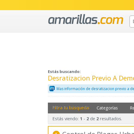
Estás buscando:
Desratizacion Previo A De
Mas información de desratizacion previo a d
Filtra tu búsqueda:
Categorías
R
Estás viendo:
-
de
resultados.
1
2
2