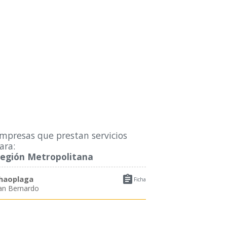
mpresas que prestan servicios
ara:
egión Metropolitana

haoplaga
Ficha
an Bernardo