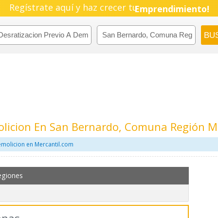
Regístrate aquí y haz crecer tu
Pyme!
Emprendimiento!
molicion En San Bernardo, Comuna Región M
emolicion en Mercantil.com
egiones