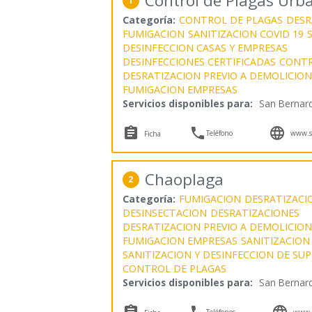
Control de Plagas Urb
1
Categoría:
CONTROL DE PLAGAS
DESR
FUMIGACION
SANITIZACION COVID 19
DESINFECCION CASAS Y EMPRESAS
DESINFECCIONES CERTIFICADAS
CONTR
DESRATIZACION PREVIO A DEMOLICION
FUMIGACION EMPRESAS
Servicios disponibles para:
San Bernar



Teléfono
www.se
Ficha
Chaoplaga
2
Categoría:
FUMIGACION
DESRATIZACI
DESINSECTACION
DESRATIZACIONES
DESRATIZACION PREVIO A DEMOLICION
FUMIGACION EMPRESAS
SANITIZACION
SANITIZACION Y DESINFECCION DE SUP
CONTROL DE PLAGAS
Servicios disponibles para:
San Bernar



Teléfonos
www.c