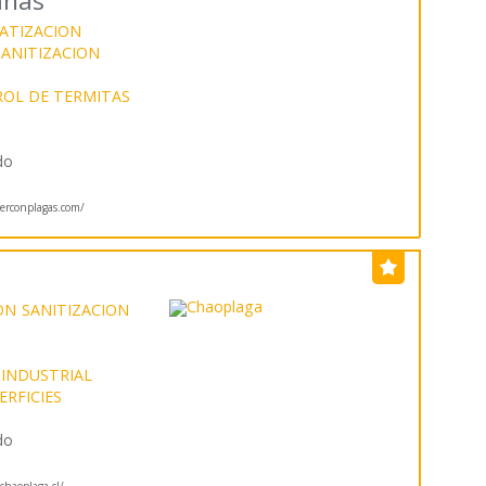
anas
ATIZACION
SANITIZACION
OL DE TERMITAS
do
rconplagas.com/
ON
SANITIZACION
 INDUSTRIAL
ERFICIES
do
haoplaga.cl/