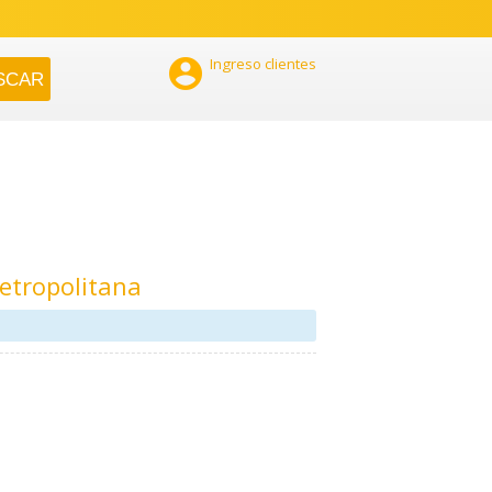

Ingreso clientes
etropolitana