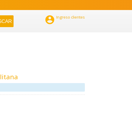

Ingreso clientes
litana