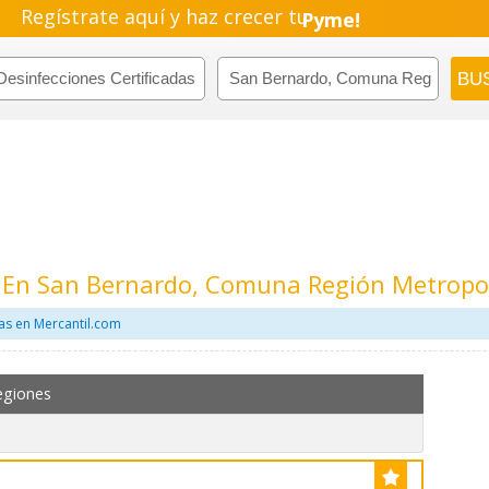
Regístrate aquí y haz crecer tu
Pyme!
Emprendimiento!
s En San Bernardo, Comuna Región Metropo
as en Mercantil.com
egiones