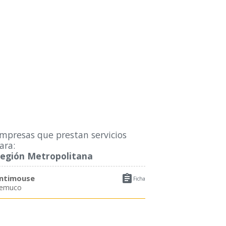
mpresas que prestan servicios
ara:
egión Metropolitana

ntimouse
Ficha
emuco