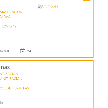
SRATIZACION
ICADAS
 COVID 19
ES

ouse.cl
Vídeo
anas
ATIZACION
SANITIZACION
OL DE TERMITAS
do