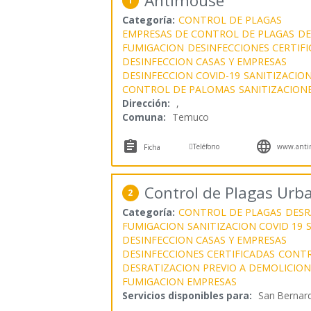
Antimouse
1
Categoría:
CONTROL DE PLAGAS
EMPRESAS DE CONTROL DE PLAGAS
DE
FUMIGACION
DESINFECCIONES CERTIF
DESINFECCION CASAS Y EMPRESAS
DESINFECCION COVID-19
SANITIZACION
CONTROL DE PALOMAS
SANITIZACION
Dirección:
,
Comuna:
Temuco



Teléfono
www.antim
Ficha
Control de Plagas Urb
2
Categoría:
CONTROL DE PLAGAS
DESR
FUMIGACION
SANITIZACION COVID 19
DESINFECCION CASAS Y EMPRESAS
DESINFECCIONES CERTIFICADAS
CONTR
DESRATIZACION PREVIO A DEMOLICION
FUMIGACION EMPRESAS
Servicios disponibles para:
San Bernar