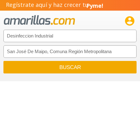
Regístrate aquí y haz crecer tu
Pyme!
Emprendimiento!
