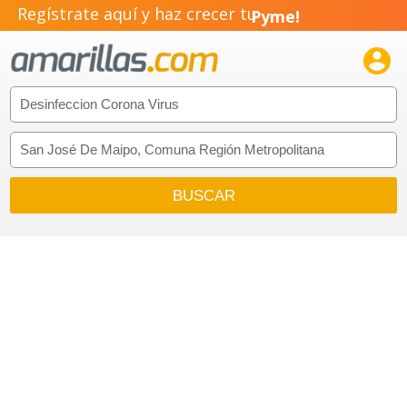
Regístrate aquí y haz crecer tu
Pyme!
Emprendimiento!
