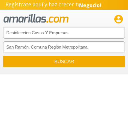
Regístrate aquí y haz crecer tu
Negocio!
Pyme!

Emprendimiento!