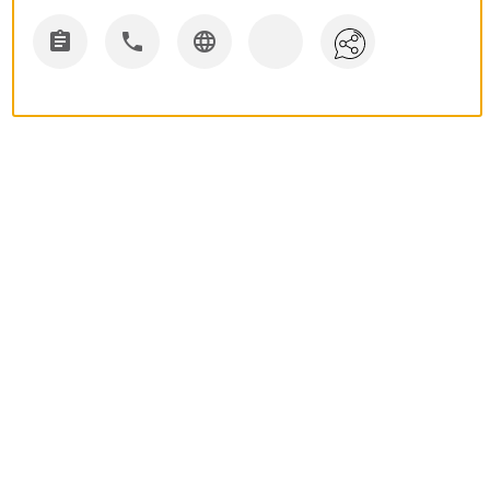


