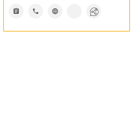


