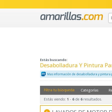
Estás buscando:
Desabolladura Y Pintura P
Mas información de desabolladura y pintura 
Filtra tu búsqueda:
Categorías
R
Estás viendo:
-
de
resultados.
1
6
6