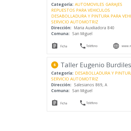
Categoría:
AUTOMOVILES
GARAJES
REPUESTOS PARA VEHICULOS
DESABOLLADURA Y PINTURA PARA VEH
SERVICIO AUTOMOTRIZ
Dirección:
Maria Auxiliadora 840
Comuna:
San Miguel



Teléfono
www.re
Ficha
Taller Eugenio Burdile
6
Categoría:
DESABOLLADURA Y PINTUR
SERVICIO AUTOMOTRIZ
Dirección:
Salesianos 869, A
Comuna:
San Miguel


Teléfono
Ficha