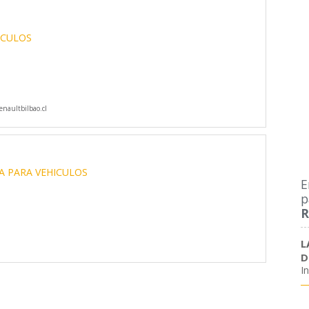
ICULOS
naultbilbao.cl
s
A PARA VEHICULOS
E
p
R
L
D
I