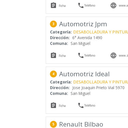



Teléfono
www.au
Ficha
Automotriz Jpm
3
Categoría:
DESABOLLADURA Y PINTUR
Dirección:
6° Avenida 1490
Comuna:
San Miguel



Teléfono
www.za
Ficha
Automotriz Ideal
4
Categoría:
DESABOLLADURA Y PINTUR
Dirección:
Jose Joaquin Prieto Vial 5970
Comuna:
San Miguel


Teléfono
Ficha
Renault Bilbao
5