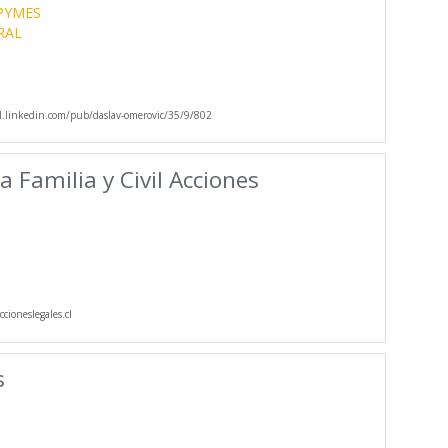
PYMES
RAL
.linkedin.com/pub/daslav-omerovic/35/9/802
 Familia y Civil Acciones
cioneslegales.cl
s