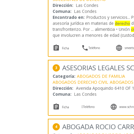
Dirección:
Las Condes
Comuna:
Las Condes
Encontrado en:
Productos y servicios...
P
asesoría jurídica en materias de
de
derecho
transfronterizo. Por ... alimenticia • Unión
ci
que involucren a menores de edad (custod



Teléfono
smeets
Ficha
ASESORIAS LEGALES 
3
Categoría:
ABOGADOS DE FAMILIA
ABOGADOS DERECHO CIVIL
ABOGADOS
Dirección:
Avenida Apoquindo 6410 OF 
Comuna:
Las Condes



Teléfono
www.schne
Ficha
ABOGADA ROCIO CAR
4