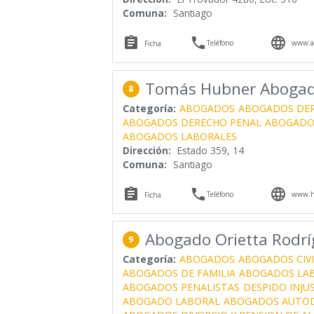
Comuna:
Santiago



Teléfono
www.ab
Ficha
Tomás Hubner Aboga
8
Categoría:
ABOGADOS
ABOGADOS DE
ABOGADOS DERECHO PENAL
ABOGADO 
ABOGADOS LABORALES
Dirección:
Estado 359, 14
Comuna:
Santiago



Teléfono
www.hg
Ficha
Abogado Orietta Rodríg
9
Categoría:
ABOGADOS
ABOGADOS CIVI
ABOGADOS DE FAMILIA
ABOGADOS LA
ABOGADOS PENALISTAS
DESPIDO INJU
ABOGADO LABORAL
ABOGADOS AUTOD