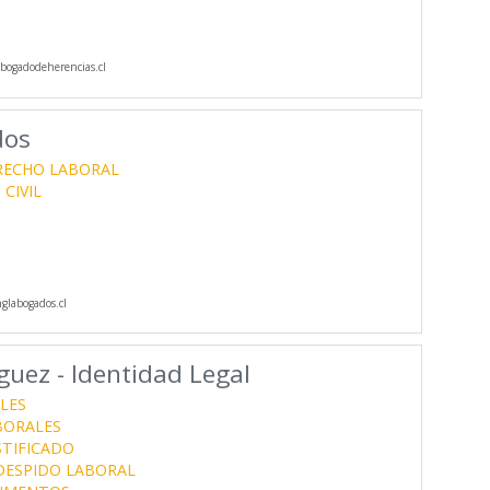
ogadodeherencias.cl
dos
RECHO LABORAL
CIVIL
labogados.cl
uez - Identidad Legal
LES
BORALES
STIFICADO
ESPIDO LABORAL