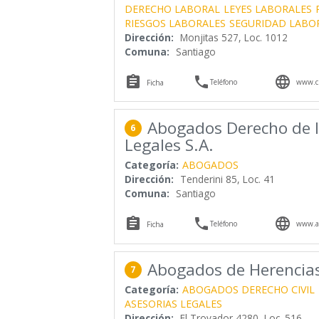
DERECHO LABORAL
LEYES LABORALES
RIESGOS LABORALES
SEGURIDAD LABO
Dirección:
Monjitas 527, Loc. 1012
Comuna:
Santiago



Teléfono
www.cl
Ficha
Abogados Derecho de la
6
Legales S.A.
Categoría:
ABOGADOS
Dirección:
Tenderini 85, Loc. 41
Comuna:
Santiago



Teléfono
www.ac
Ficha
Abogados de Herencia
7
Categoría:
ABOGADOS DERECHO CIVIL
ASESORIAS LEGALES
Dirección:
El Trovador 4280, Loc. 516