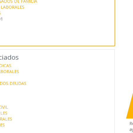
ADOS DE FAMILIA
 LABORALES
S
01
ciados
DICAS
ABORALES
DOS DEUDAS
IVIL
LES
RALES
R
ES
a