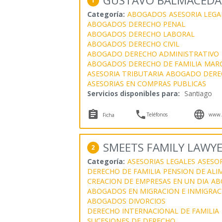
GUSTAVO BALMACEDA
1
Categoría:
ABOGADOS
ASESORIA LEGA
ABOGADOS DERECHO PENAL
ABOGADOS DERECHO LABORAL
ABOGADOS DERECHO CIVIL
ABOGADO DERECHO ADMINISTRATIVO
ABOGADOS DERECHO DE FAMILIA
MARC
ASESORIA TRIBUTARIA
ABOGADO DERE
ASESORIAS EN COMPRAS PUBLICAS
Servicios disponibles para:
Santiago



Teléfonos
www.g
Ficha
SMEETS FAMILY LAWY
2
Categoría:
ASESORIAS LEGALES
ASESOR
DERECHO DE FAMILIA
PENSION DE AL
CREACION DE EMPRESAS EN UN DIA
AB
ABOGADOS EN MIGRACION E INMIGRAC
ABOGADOS DIVORCIOS
DERECHO INTERNACIONAL DE FAMILIA
SUCESIONES DE DERECHO