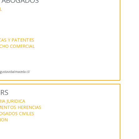
 ABOGADOS
L
AS Y PATENTES
CHO COMERCIAL
ustavobalmaceda.cl/
ERS
IA JURIDICA
IMENTOS
HERENCIAS
OGADOS CIVILES
ION