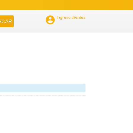

Ingreso clientes