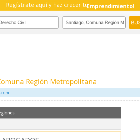
Regístrate aquí y haz crecer tu
Pyme!
Emprendimiento!
 Comuna Región Metropolitana
l.com
egiones