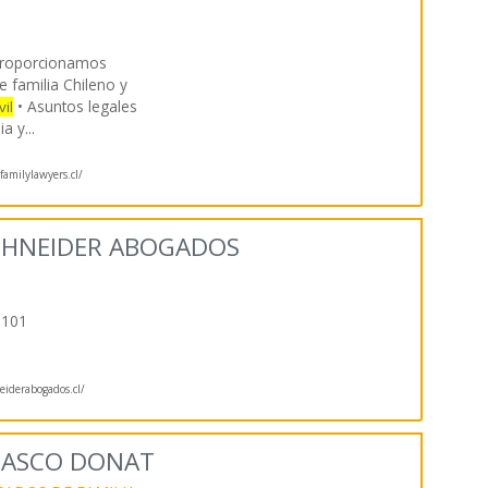
roporcionamos
 familia Chileno y
• Asuntos legales
vil
ia y
...
familylawyers.cl/
SCHNEIDER ABOGADOS
1101
iderabogados.cl/
RASCO DONAT