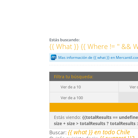
Estás buscando:
{{ What }} {{ Where != '' && W
Mas información de {{ what }} en Mercantil.c
Filtra tu búsqueda:
Ver de a 10
Ver 
Ver de a 100
Estás viendo:
{{totalResults == undefined
size + size > totalResults ? totalResults :
{{ what }} en todo Chile
Buscar: