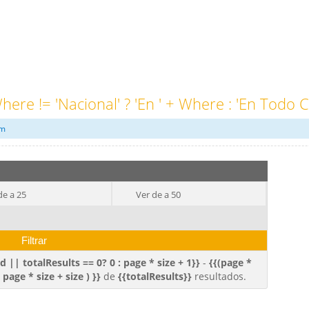
here != 'nacional' ? 'en ' + Where : 'en Todo Ch
om
de a 25
Ver de a 50
 || totalResults == 0? 0 : page * size + 1}}
-
{{(page *
 page * size + size ) }}
de
{{totalResults}}
resultados.