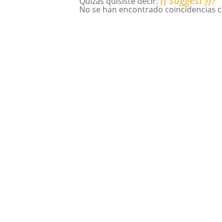
{{ suggest }}?
Quizás quisiste decir:
No se han encontrado coincidencias c