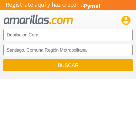
Regístrate aquí y haz crecer tu
Pyme!
Emprendimiento!
