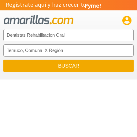
Regístrate aquí y haz crecer tu
Pyme!
Emprendimiento!
