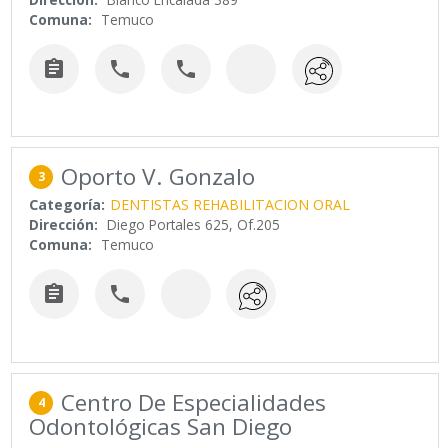
Comuna:
Temuco



Oporto V. Gonzalo
3
Categoría:
DENTISTAS REHABILITACION ORAL
Dirección:
Diego Portales 625, Of.205
Comuna:
Temuco


Centro De Especialidades
4
Odontológicas San Diego