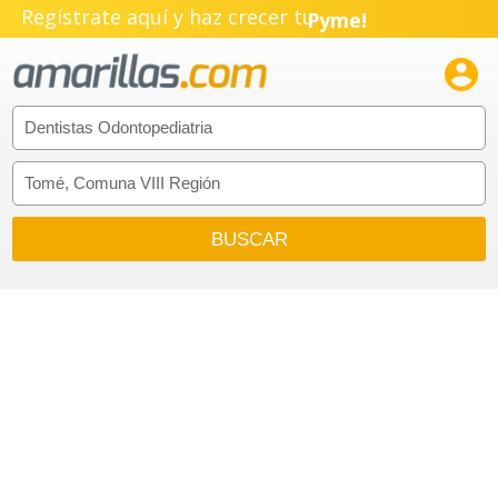
Regístrate aquí y haz crecer tu
Pyme!
Emprendimiento!
