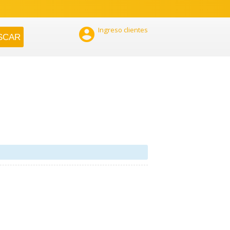

Ingreso clientes