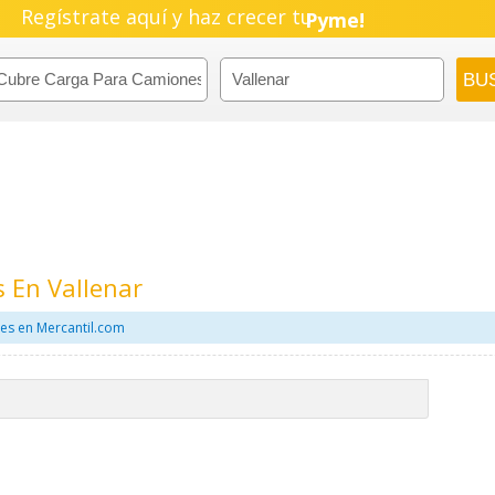
Regístrate aquí y haz crecer tu
Negocio!
Pyme!
Emprendimiento!
 En Vallenar
es en Mercantil.com