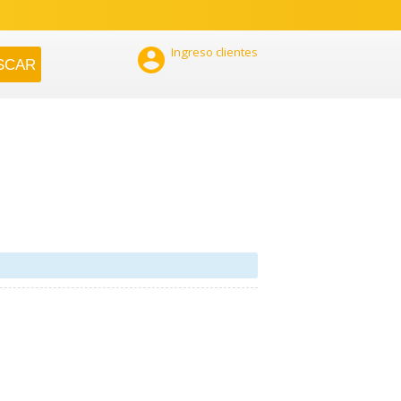

Ingreso clientes