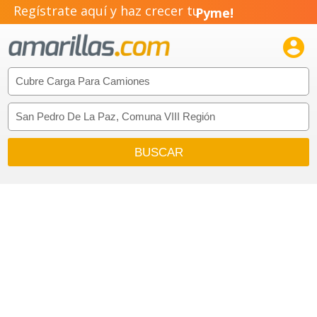
Regístrate aquí y haz crecer tu
Pyme!
Emprendimiento!
