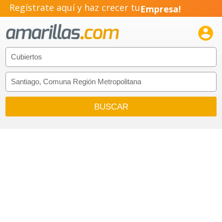
Regístrate aquí y haz crecer tu
Empresa!
Negocio!

Pyme!
Emprendimiento!