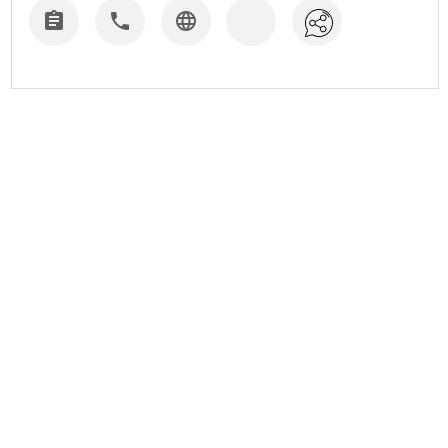


