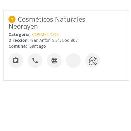
Cosméticos Naturales
1
Neorayen
Categoría:
COSMETICOS
Dirección:
San Antonio 31, Loc. 807
Comuna:
Santiago


