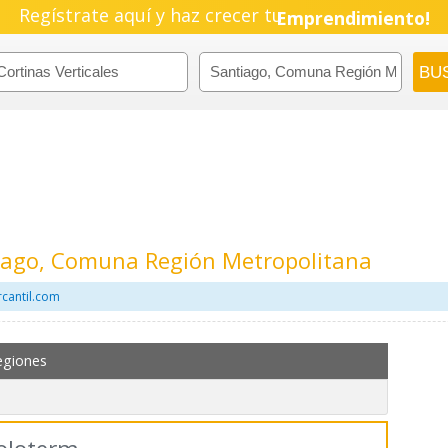
Regístrate aquí y haz crecer tu
Emprendimiento!
tiago, Comuna Región Metropolitana
rcantil.com
egiones