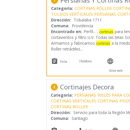
Persianas Y Cortinas 
1
Categoría:
CORTINAS ROLLER
CORTIN
TOLDOS VERTICALES
PERSIANAS
CORTI
Dirección:
Tobalaba 1711
Comuna:
Providencia
Encontrado en:
Perfil...
,
para ter
cortinas
cortavientos y filtro U.V. Todas las telas Sc
Armamos y fabricamos
a la medid
cortinas
Roller retráctiles
...



Teléfono
Ficha
Sitios web
Cortinajes Decora
2
Categoría:
PERSIANAS
RIELES PARA CO
CORTINAS VERTICALES
CORTINAS
PISO
CORTINAS ROLLER
Dirección:
Servicio para toda la Región Me
Comuna:
Santiago