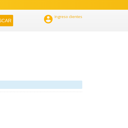

Ingreso clientes