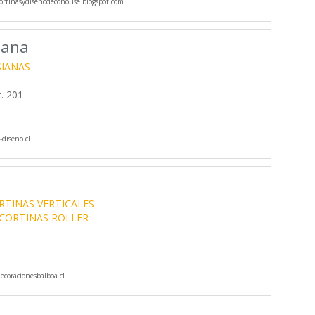
rtinasydisenodecohouse.blogspot.com
iana
SIANAS
. 201
diseno.cl
RTINAS VERTICALES
CORTINAS ROLLER
coracionesbalboa.cl