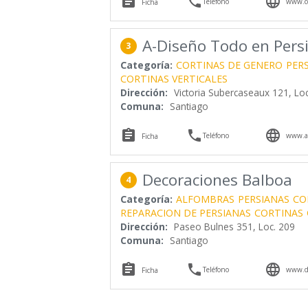



Teléfono
www.co
Ficha
A-Diseño Todo en Pers
3
Categoría:
CORTINAS DE GENERO
PER
CORTINAS VERTICALES
Dirección:
Victoria Subercaseaux 121, Loc
Comuna:
Santiago



Teléfono
www.a-
Ficha
Decoraciones Balboa
4
Categoría:
ALFOMBRAS
PERSIANAS
CO
REPARACION DE PERSIANAS
CORTINAS
Dirección:
Paseo Bulnes 351, Loc. 209
Comuna:
Santiago



Teléfono
www.de
Ficha