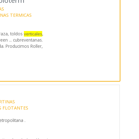
Roloterm
AS
NAS TERMICAS
raza, toldos
,
verticales
reen ... cubreventanas.
a. Producimos Roller,
RTINAS
S FLOTANTES
tropolitana .