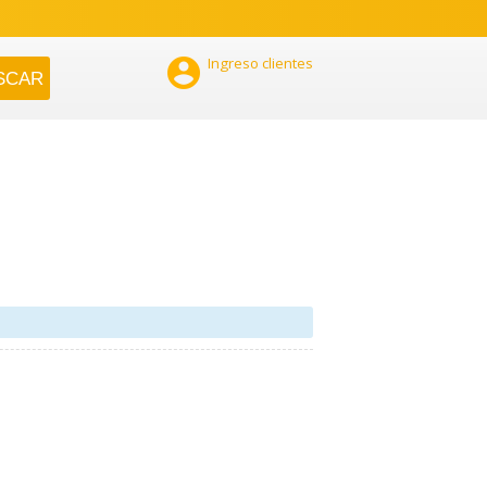

Ingreso clientes