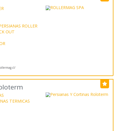
ER
PERSIANAS ROLLER
CK OUT
IOR
llermag.cl/
Roloterm
AS
NAS TERMICAS