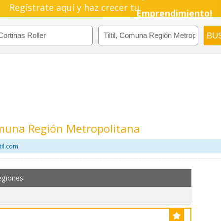
Regístrate aquí y haz crecer tu
Pyme!
Emprendimiento!
Comuna Región Metropolitana
til.com
egiones