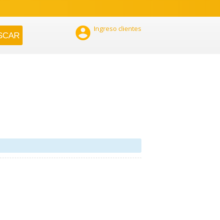

Ingreso clientes