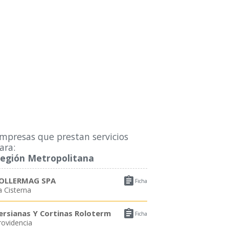
mpresas que prestan servicios
ara:
egión Metropolitana

OLLERMAG SPA
Ficha
a Cisterna

ersianas Y Cortinas Roloterm
Ficha
rovidencia