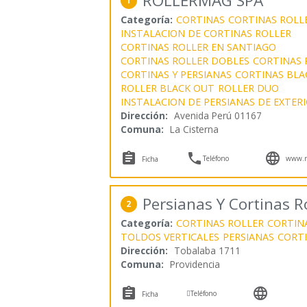
ROLLERMAG SPA
1
Categoría:
CORTINAS
CORTINAS ROLL
INSTALACION DE CORTINAS ROLLER
CORTINAS ROLLER EN SANTIAGO
CORTINAS ROLLER DOBLES
CORTINAS 
CORTINAS Y PERSIANAS
CORTINAS BLA
ROLLER BLACK OUT
ROLLER DUO
INSTALACION DE PERSIANAS DE EXTER
Dirección:
Avenida Perú 01167
Comuna:
La Cisterna



Teléfono
www.ro
Ficha
Persianas Y Cortinas 
2
Categoría:
CORTINAS ROLLER
CORTIN
TOLDOS VERTICALES
PERSIANAS
CORTI
Dirección:
Tobalaba 1711
Comuna:
Providencia



Teléfono
Ficha