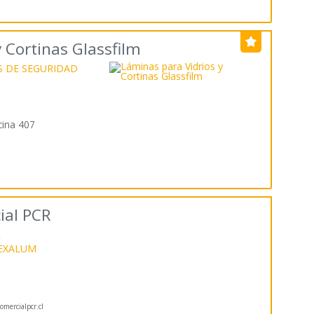
 Cortinas Glassfilm
S DE SEGURIDAD
cina 407
ial PCR
R
EXALUM
mercialpcr.cl