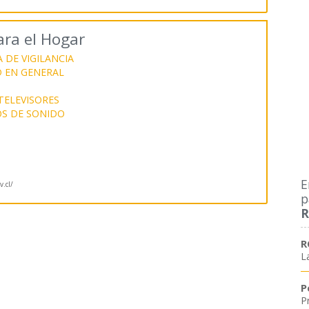
ra el Hogar
 DE VIGILANCIA
D EN GENERAL
TELEVISORES
OS DE SONIDO
E
.cl/
p
R
R
L
P
P