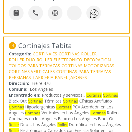



Cortinajes Tabita
4
Categoría:
CORTINAJES
CORTINAS
ROLLER
ROLLER DUO
ROLLER ELECTRONICO
DECORACION
TOLDOS PARA TERRAZAS
CORTINAS MOTORIZADAS
CORTINAS VERTICALES
CORTINAS PARA TERRAZAS
PERSIANAS
TAPICERIA
PANEL JAPONES
Dirección:
Freire 470
Comuna:
Los Angeles
Encontrado en:
Productos y servicios...
Cortinas
Cortinas
Black Out
Térmicas
Clínicas Antifluido
Cortinas
Cortinas
Hipoalergenicas
PCV Acordeón en Los
Cortinas
Cortinas
Ángeles
Verticales en Los Ángeles
Rollers
Cortinas
Cortinas
Cortinajes en los Angeles Bilux en Los Angeles Black Out
Duo ... Los Ángeles
Domótica en Los ... Ángeles
Roller
Roller
Electrónicos o Cargados con Energía Solar en Los
Roller