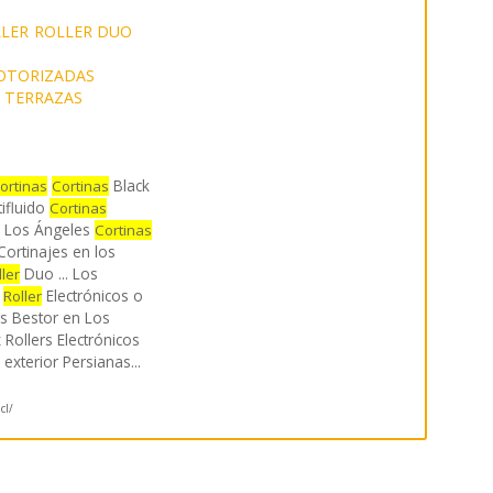
LER
ROLLER DUO
OTORIZADAS
 TERRAZAS
Black
ortinas
Cortinas
tifluido
Cortinas
 Los Ángeles
Cortinas
Cortinajes en los
Duo ... Los
ller
s
Electrónicos o
Roller
s Bestor en Los
 Rollers Electrónicos
 exterior Persianas
...
cl/