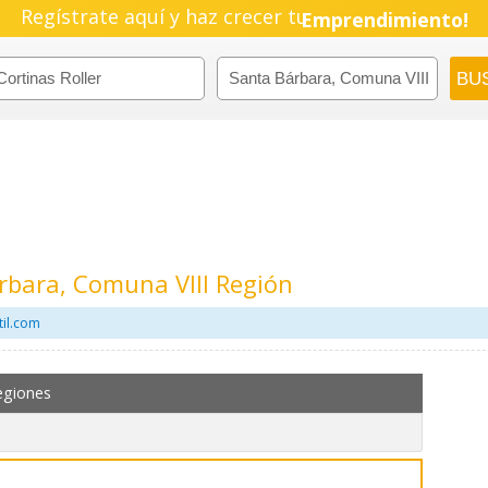
Regístrate aquí y haz crecer tu
Emprendimiento!
árbara, Comuna VIII Región
til.com
egiones