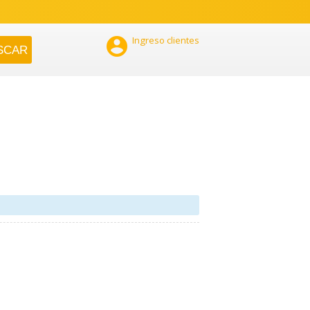

Ingreso clientes