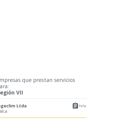
mpresas que prestan servicios
ara:
egión VII

ngeclim Ltda
Ficha
alca