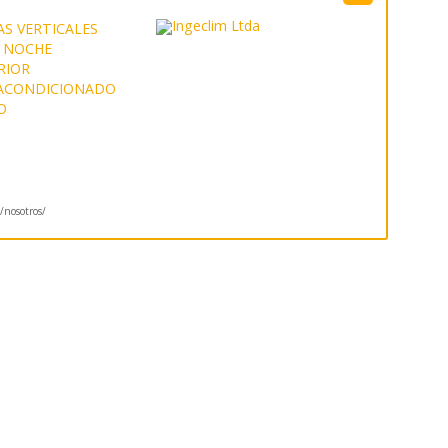
S VERTICALES
Y NOCHE
RIOR
 ACONDICIONADO
O
l/nosotros/