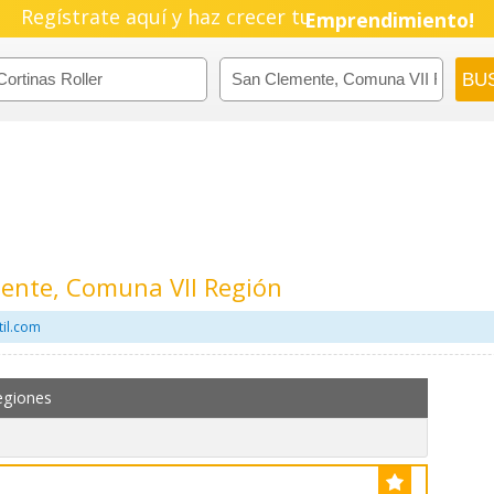
Pyme!
Regístrate aquí y haz crecer tu
Emprendimiento!
mente, Comuna VII Región
til.com
egiones