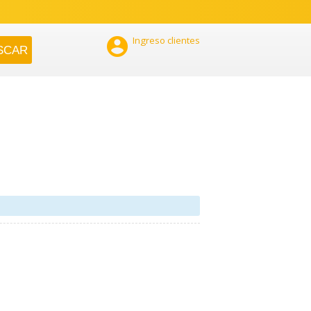

Ingreso clientes