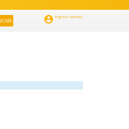

Ingreso clientes