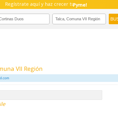
Regístrate aquí y haz crecer tu
Pyme!
Emprendimiento!
muna VII Región
il.com
ile