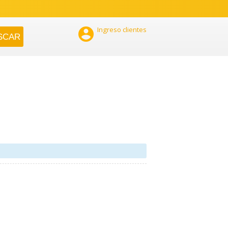

Ingreso clientes